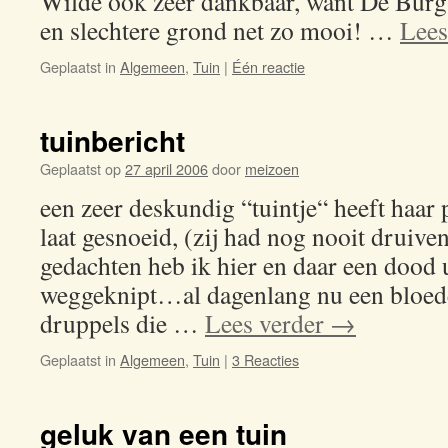
Wilde ook zeer dankbaar, want De Burg
en slechtere grond net zo mooi! …
Lees
Geplaatst in
Algemeen
,
Tuin
|
Één reactie
tuinbericht
Geplaatst op
27 april 2006
door
meizoen
een zeer deskundig “tuintje“ heeft haar 
laat gesnoeid, (zij had nog nooit druive
gedachten heb ik hier en daar een dood 
weggeknipt…al dagenlang nu een bloede
druppels die …
Lees verder
→
Geplaatst in
Algemeen
,
Tuin
|
3 Reacties
geluk van een tuin