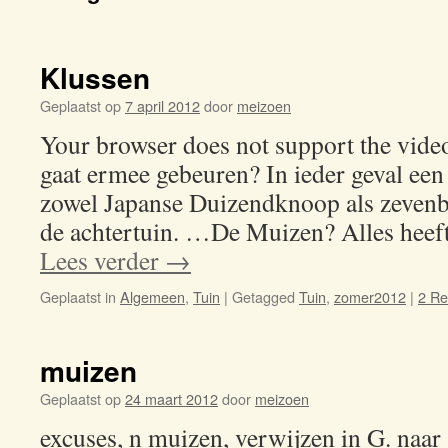
Klussen
Geplaatst op
7 april 2012
door
meizoen
Your browser does not support the vi
gaat ermee gebeuren? In ieder geval een
zowel Japanse Duizendknoop als zevenbl
de achtertuin. …De Muizen? Alles heeft
Lees verder
→
Geplaatst in
Algemeen
,
Tuin
|
Getagged
Tuin
,
zomer2012
|
2 Re
muizen
Geplaatst op
24 maart 2012
door
meizoen
excuses, n muizen, verwijzen in G. naar 