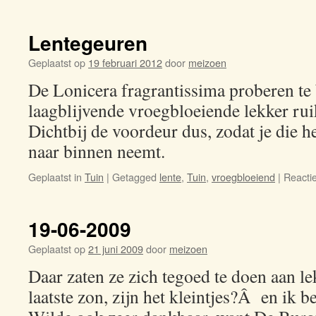
Lentegeuren
Geplaatst op
19 februari 2012
door
meizoen
De Lonicera fragrantissima proberen te b
laagblijvende vroegbloeiende lekker ru
Dichtbij de voordeur dus, zodat je die h
naar binnen neemt.
Geplaatst in
Tuin
|
Getagged
lente
,
Tuin
,
vroegbloeiend
|
Reactie
19-06-2009
Geplaatst op
21 juni 2009
door
meizoen
Daar zaten ze zich tegoed te doen aan le
laatste zon, zijn het kleintjes?Â en ik 