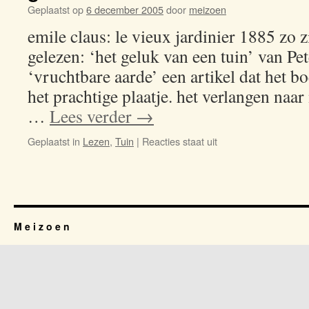
Geplaatst op
6 december 2005
door
meizoen
emile claus: le vieux jardinier 1885 zo z
gelezen: ‘het geluk van een tuin’ van Pet
‘vruchtbare aarde’ een artikel dat het 
het prachtige plaatje. het verlangen naar 
…
Lees verder
→
Geplaatst in
Lezen
,
Tuin
|
Reacties staat uit
voor
geluk
van
een
tuin
M e i z o e n