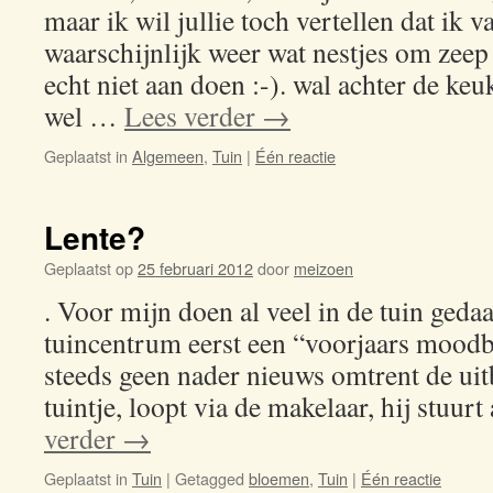
maar ik wil jullie toch vertellen dat ik
waarschijnlijk weer wat nestjes om zeep
echt niet aan doen :-). wal achter de k
wel …
Lees verder
→
Geplaatst in
Algemeen
,
Tuin
|
Één reactie
Lente?
Geplaatst op
25 februari 2012
door
meizoen
. Voor mijn doen al veel in de tuin geda
tuincentrum eerst een “voorjaars mood
steeds geen nader nieuws omtrent de uit
tuintje, loopt via de makelaar, hij stuur
verder
→
Geplaatst in
Tuin
|
Getagged
bloemen
,
Tuin
|
Één reactie