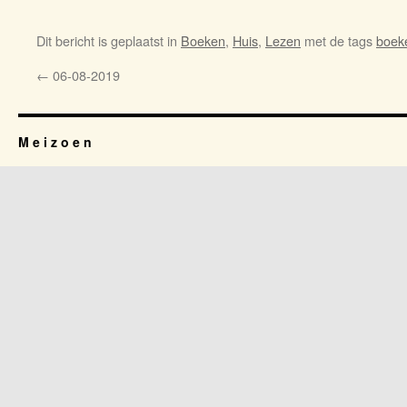
Dit bericht is geplaatst in
Boeken
,
Huis
,
Lezen
met de tags
boek
←
06-08-2019
M e i z o e n