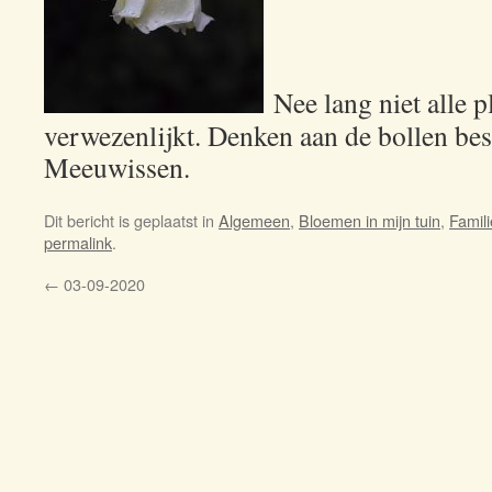
Nee lang niet alle p
verwezenlijkt. Denken aan de bollen best
Meeuwissen.
Dit bericht is geplaatst in
Algemeen
,
Bloemen in mijn tuin
,
Famili
permalink
.
←
03-09-2020