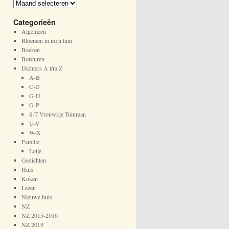
A
r
Categorieën
c
h
Algemeen
i
Bloemen in mijn tuin
e
Boeken
f
Borduren
Dichters A t/m Z
A-B
C-D
G-H
O-P
S-T Vrouwkje Tuinman
U-V
W-X
Familie
Lotje
Gedichten
Huis
Koken
Lezen
Nieuwe huis
NZ
NZ 2015-2016
NZ 2019