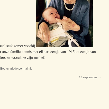
heel stuk zomer voorbij.
onze familie kennis met elkaar: eentje van 1915 en eentje van
ers en vooral: ze zijn me lief.
. Bookmark de
permalink
.
13 september
→