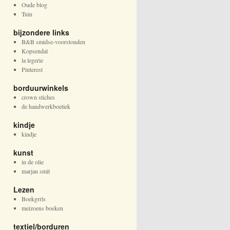
Oude blog
Tuin
bijzondere links
B&B smidse-voorstonden
Kopsendal
la legerie
Pinterest
borduurwinkels
crown stiches
de handwerkboetiek
kindje
kindje
kunst
in de olie
marjan smit
Lezen
Boekgrrls
meizoens boeken
textiel/borduren