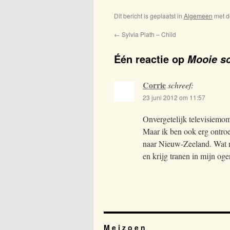
Dit bericht is geplaatst in
Algemeen
met d
←
Sylvia Plath – Child
Één reactie op
Mooie s
Corrie
schreef:
23 juni 2012 om 11:57
Onvergetelijk televisiemome
Maar ik ben ook erg ontroer
naar Nieuw-Zeeland. Wat moe
en krijg tranen in mijn og
M e i z o e n