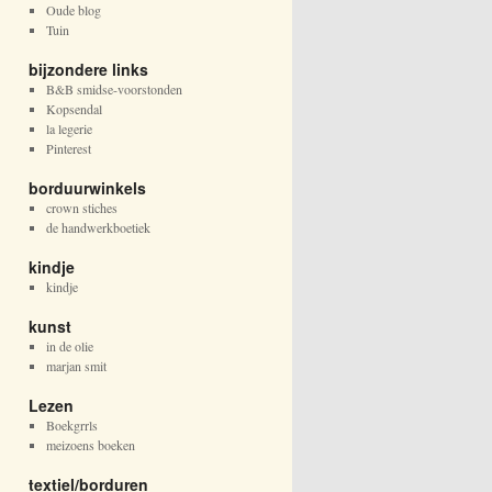
Oude blog
Tuin
bijzondere links
B&B smidse-voorstonden
Kopsendal
la legerie
Pinterest
borduurwinkels
crown stiches
de handwerkboetiek
kindje
kindje
kunst
in de olie
marjan smit
Lezen
Boekgrrls
meizoens boeken
textiel/borduren