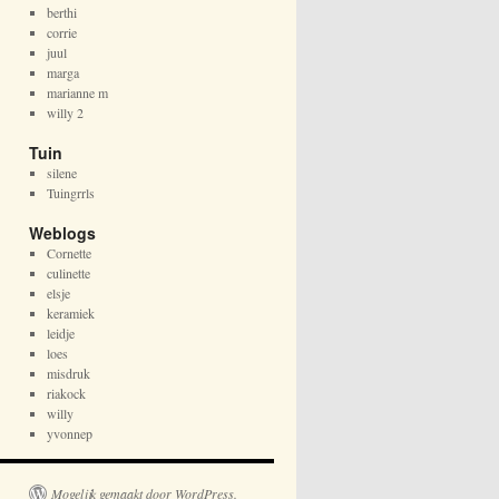
berthi
corrie
juul
marga
marianne m
willy 2
Tuin
silene
Tuingrrls
Weblogs
Cornette
culinette
elsje
keramiek
leidje
loes
misdruk
riakock
willy
yvonnep
Mogelijk gemaakt door WordPress.