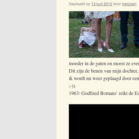
Geplaatst op
13 juni 2012
door
meizoen
moeder in de gaten en moest ze even
Dit zijn de benen van mijn dochter,
ik wordt nu weer geplaagd door een
;-)).
1963: Godfried Bomans’ reikt de Ed