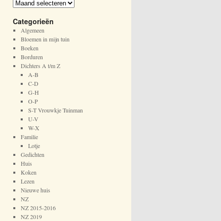
A
r
Categorieën
c
h
Algemeen
i
Bloemen in mijn tuin
e
Boeken
f
Borduren
Dichters A t/m Z
A-B
C-D
G-H
O-P
S-T Vrouwkje Tuinman
U-V
W-X
Familie
Lotje
Gedichten
Huis
Koken
Lezen
Nieuwe huis
NZ
NZ 2015-2016
NZ 2019