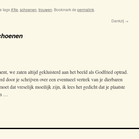
e tags
A'tje
,
schoenen
,
trouwen
. Bookmark de
permalink
.
Dankzij
→
choenen
nt, we zaten altijd gekluisterd aan het beeld als Godfried optrad.
d door je schrijven over een eventueel vertrek van je dierbaren
t dat vreselijk moeilijk zijn, ik lees het gedicht dat je plaatste
en …