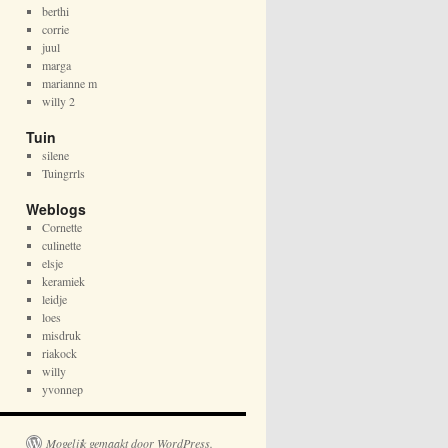
berthi
corrie
juul
marga
marianne m
willy 2
Tuin
silene
Tuingrrls
Weblogs
Cornette
culinette
elsje
keramiek
leidje
loes
misdruk
riakock
willy
yvonnep
Mogelijk gemaakt door WordPress.