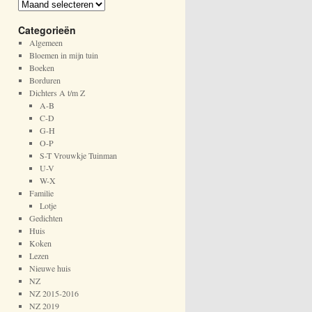
A
r
Categorieën
c
h
Algemeen
i
Bloemen in mijn tuin
e
Boeken
f
Borduren
Dichters A t/m Z
A-B
C-D
G-H
O-P
S-T Vrouwkje Tuinman
U-V
W-X
Familie
Lotje
Gedichten
Huis
Koken
Lezen
Nieuwe huis
NZ
NZ 2015-2016
NZ 2019