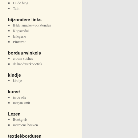
Oude blog
Tuin
bijzondere links
B&B smidse-voorstonden
Kopsendal
la legerie
Pinterest
borduurwinkels
crown stiches
de handwerkboetiek
kindje
kindje
kunst
in de olie
marjan smit
Lezen
Boekgrrls
meizoens boeken
textiel/borduren