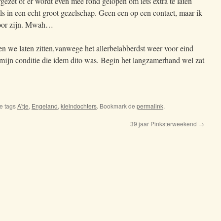
gezet of er wordt even mee rond gelopen om iets extra te laten
j als in een echt groot gezelschap. Geen een op een contact, maar ik
 voor zijn. Mwah…
n we laten zitten,vanwege het allerbelabberdst weer voor eind
ijn conditie die idem dito was. Begin het langzamerhand wel zat
e tags
A'tje
,
Engeland
,
kleindochters
. Bookmark de
permalink
.
39 jaar Pinksterweekend
→