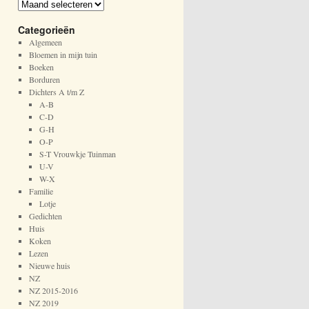
A
r
Categorieën
c
h
Algemeen
i
Bloemen in mijn tuin
e
Boeken
f
Borduren
Dichters A t/m Z
A-B
C-D
G-H
O-P
S-T Vrouwkje Tuinman
U-V
W-X
Familie
Lotje
Gedichten
Huis
Koken
Lezen
Nieuwe huis
NZ
NZ 2015-2016
NZ 2019