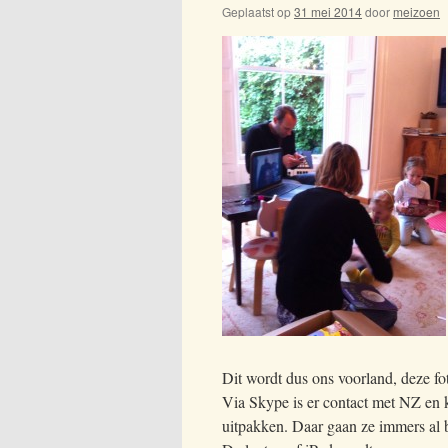
Geplaatst op
31 mei 2014
door
meizoen
Dit wordt dus ons voorland, deze f
Via Skype is er contact met NZ en k
uitpakken. Daar gaan ze immers al b