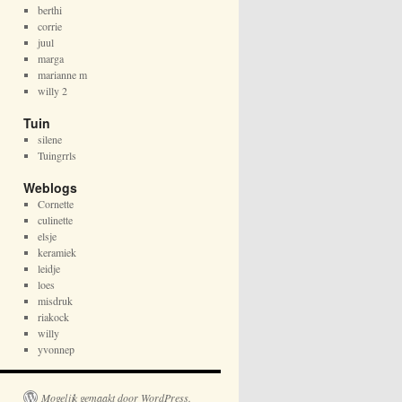
berthi
corrie
juul
marga
marianne m
willy 2
Tuin
silene
Tuingrrls
Weblogs
Cornette
culinette
elsje
keramiek
leidje
loes
misdruk
riakock
willy
yvonnep
Mogelijk gemaakt door WordPress.