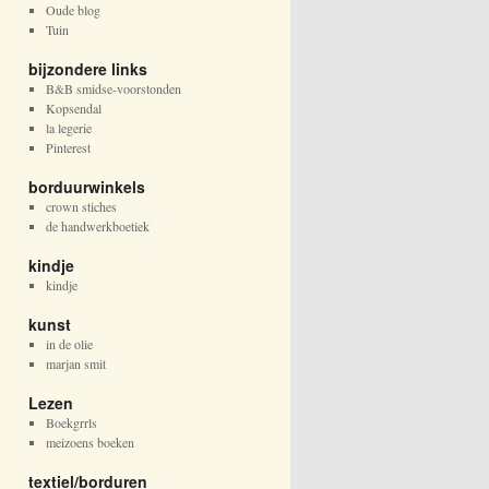
Oude blog
Tuin
bijzondere links
B&B smidse-voorstonden
Kopsendal
la legerie
Pinterest
borduurwinkels
crown stiches
de handwerkboetiek
kindje
kindje
kunst
in de olie
marjan smit
Lezen
Boekgrrls
meizoens boeken
textiel/borduren