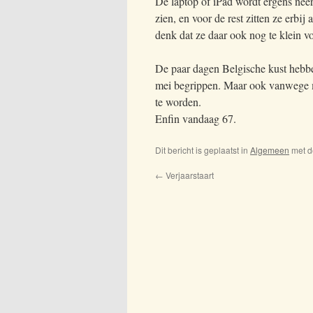
De laptop of iPad wordt ergens neer
zien, en voor de rest zitten ze erbi
denk dat ze daar ook nog te klein
De paar dagen Belgische kust hebbe
mei begrippen. Maar ook vanwege m
te worden.
Enfin vandaag 67.
Dit bericht is geplaatst in
Algemeen
met d
←
Verjaarstaart