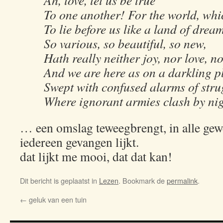
Ah, love, let us be true
To one another! For the world, wh
To lie before us like a land of dream
So various, so beautiful, so new,
Hath really neither joy, nor love, n
And we are here as on a darkling p
Swept with confused alarms of strug
Where ignorant armies clash by nig
… een omslag teweegbrengt, in alle gew
iedereen gevangen lijkt.
dat lijkt me mooi, dat dat kan!
Dit bericht is geplaatst in
Lezen
. Bookmark de
permalink
.
←
geluk van een tuin