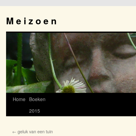
M e i z o e n
Home
Boeken
Spring
2015
naar
inhoud
←
geluk van een tuin