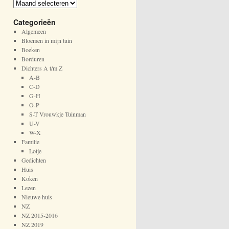
A
r
Categorieën
c
h
Algemeen
i
Bloemen in mijn tuin
e
Boeken
f
Borduren
Dichters A t/m Z
A-B
C-D
G-H
O-P
S-T Vrouwkje Tuinman
U-V
W-X
Familie
Lotje
Gedichten
Huis
Koken
Lezen
Nieuwe huis
NZ
NZ 2015-2016
NZ 2019