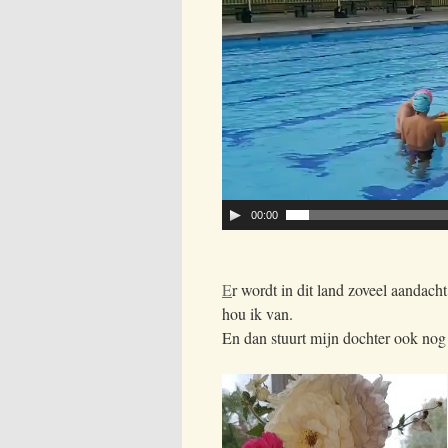
00:00
E
r wordt in dit land zoveel aandach
hou ik van.
En dan stuurt mijn dochter ook nog e