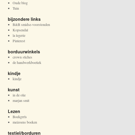
Oude blog
Tuin
bijzondere links
B&B smidse-voorstonden
Kopsendal
la legerie
Pinterest
borduurwinkels
crown stiches
de handwerkboetiek
kindje
kindje
kunst
in de olie
marjan smit
Lezen
Boekgrrls
meizoens boeken
textiel/borduren