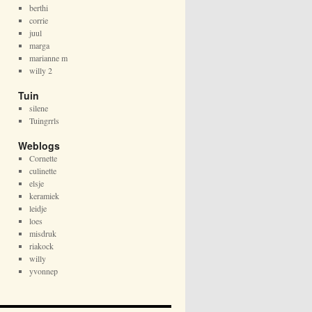
berthi
corrie
juul
marga
marianne m
willy 2
Tuin
silene
Tuingrrls
Weblogs
Cornette
culinette
elsje
keramiek
leidje
loes
misdruk
riakock
willy
yvonnep