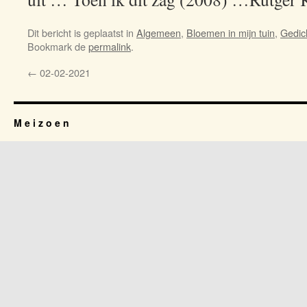
Dit bericht is geplaatst in
Algemeen
,
Bloemen in mijn tuin
,
Gedic
Bookmark de
permalink
.
←
02-02-2021
M e i z o e n