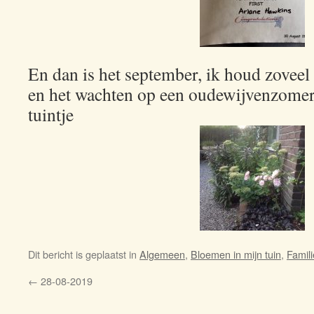
En dan is het september, ik houd zoveel v
en het wachten op een oudewijvenzomer,
tuintje
Dit bericht is geplaatst in
Algemeen
,
Bloemen in mijn tuin
,
Famili
←
28-08-2019