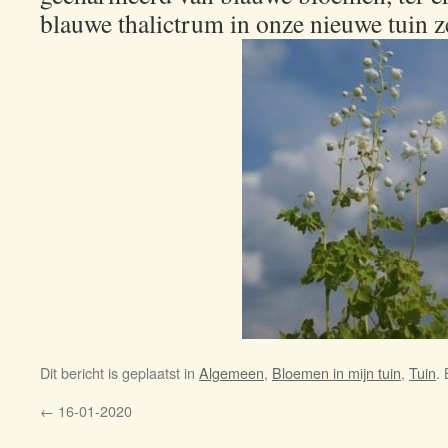
blauwe thalictrum in onze nieuwe tuin z
Dit bericht is geplaatst in
Algemeen
,
Bloemen in mijn tuin
,
Tuin
.
←
16-01-2020