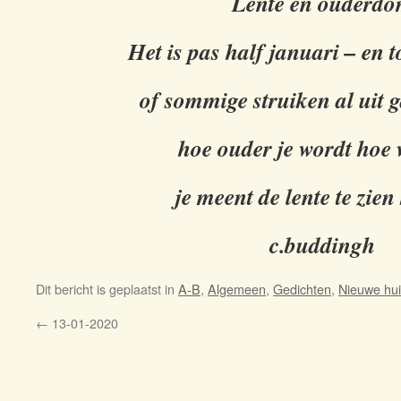
Lente en ouderd
Het is pas half januari – en t
of sommige struiken al uit 
hoe ouder je wordt hoe 
je meent de lente te zie
c.buddingh
Dit bericht is geplaatst in
A-B
,
Algemeen
,
Gedichten
,
Nieuwe hui
←
13-01-2020