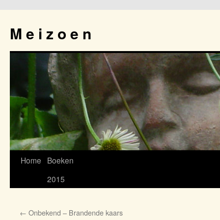
M e i z o e n
Home
Boeken
Spring
2015
naar
inhoud
←
Onbekend – Brandende kaars