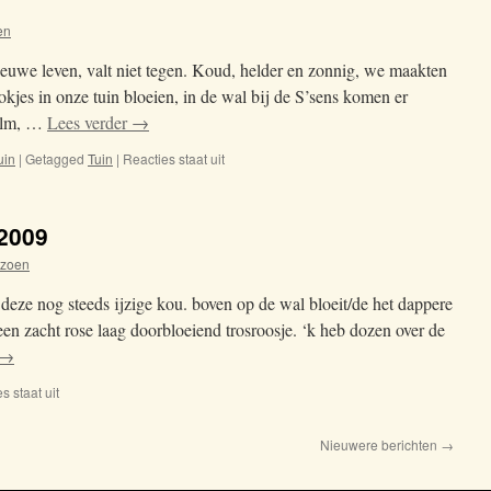
en
ieuwe leven, valt niet tegen. Koud, helder en zonnig, we maakten
jes in onze tuin bloeien, in de wal bij de S’sens komen er
alm, …
Lees verder
→
uin
|
Getagged
Tuin
|
Reacties staat uit
voor
21-
01-
2015
 2009
izoen
deze nog steeds ijzige kou. boven op de wal bloeit/de het dappere
. een zacht rose laag doorbloeiend trosroosje. ‘k heb dozen over de
→
s staat uit
voor
Bloemen
uit
Nieuwere berichten
→
mijn
tuin
2009