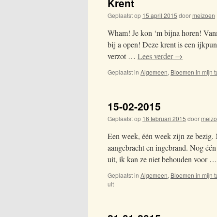
Krent
Geplaatst op
15 april 2015
door
meizoen
Wham! Je kon ‘m bijna horen! Van
bij a open! Deze krent is een ijkpun
verzot …
Lees verder
→
Geplaatst in
Algemeen
,
Bloemen in mijn t
15-02-2015
Geplaatst op
16 februari 2015
door
meiz
Een week, één week zijn ze bezig.
aangebracht en ingebrand. Nog één 
uit, ik kan ze niet behouden voor 
Geplaatst in
Algemeen
,
Bloemen in mijn t
uit
voor
15-
02-
2015