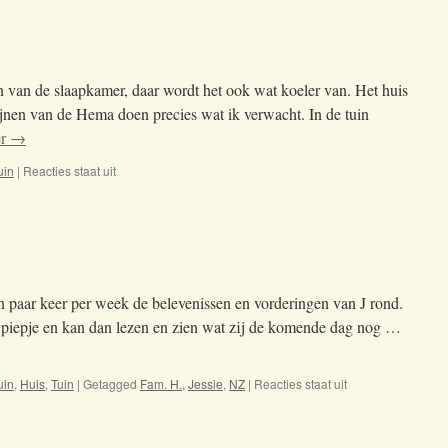
n van de slaapkamer, daar wordt het ook wat koeler van. Het huis
ijnen van de Hema doen precies wat ik verwacht. In de tuin
er
→
uin
|
Reacties staat uit
voor
1
juli
en paar keer per week de belevenissen en vorderingen van J rond.
 piepje en kan dan lezen en zien wat zij de komende dag nog …
uin
,
Huis
,
Tuin
|
Getagged
Fam. H.
,
Jessie
,
NZ
|
Reacties staat uit
voor
Zomer