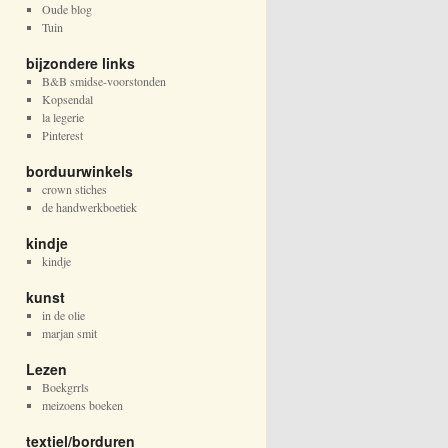
Oude blog
Tuin
bijzondere links
B&B smidse-voorstonden
Kopsendal
la legerie
Pinterest
borduurwinkels
crown stiches
de handwerkboetiek
kindje
kindje
kunst
in de olie
marjan smit
Lezen
Boekgrrls
meizoens boeken
textiel/borduren