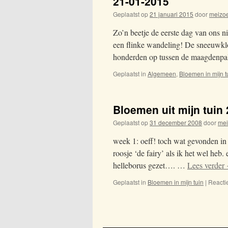
21-01-2015
Geplaatst op
21 januari 2015
door
meizo
Zo’n beetje de eerste dag van ons n
een flinke wandeling! De sneeuwklok
honderden op tussen de maagdenp
Geplaatst in
Algemeen
,
Bloemen in mijn t
Bloemen uit mijn tuin
Geplaatst op
31 december 2008
door
me
week 1: oeff! toch wat gevonden in 
roosje ‘de fairy’ als ik het wel heb
helleborus gezet…. …
Lees verder
Geplaatst in
Bloemen in mijn tuin
|
Reactie