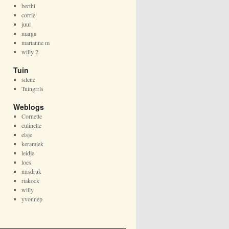
berthi
corrie
juul
marga
marianne m
willy 2
Tuin
silene
Tuingrrls
Weblogs
Cornette
culinette
elsje
keramiek
leidje
loes
misdruk
riakock
willy
yvonnep