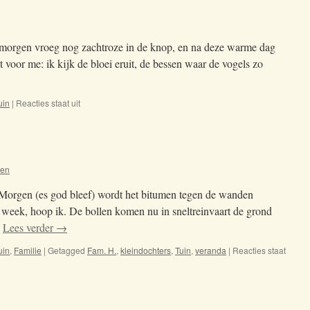
morgen vroeg nog zachtroze in de knop, en na deze warme dag
t voor me: ik kijk de bloei eruit, de bessen waar de vogels zo
uin
|
Reacties staat uit
voor
Krent
oen
 Morgen (es god bleef) wordt het bitumen tegen de wanden
week, hoop ik. De bollen komen nu in sneltreinvaart de grond
…
Lees verder
→
uin
,
Familie
|
Getagged
Fam. H.
,
kleindochters
,
Tuin
,
veranda
|
Reacties staat