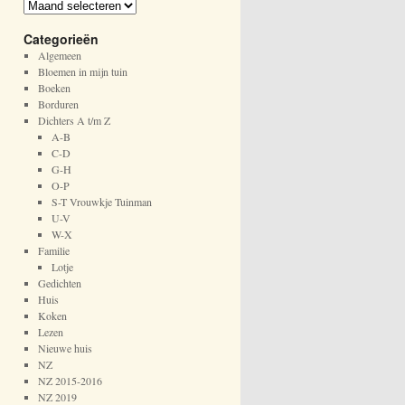
A
r
Categorieën
c
h
Algemeen
i
Bloemen in mijn tuin
e
Boeken
f
Borduren
Dichters A t/m Z
A-B
C-D
G-H
O-P
S-T Vrouwkje Tuinman
U-V
W-X
Familie
Lotje
Gedichten
Huis
Koken
Lezen
Nieuwe huis
NZ
NZ 2015-2016
NZ 2019