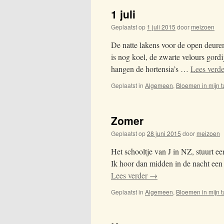
1 juli
Geplaatst op
1 juli 2015
door
meizoen
De natte lakens voor de open deure
is nog koel, de zwarte velours gord
hangen de hortensia’s …
Lees verd
Geplaatst in
Algemeen
,
Bloemen in mijn t
Zomer
Geplaatst op
28 juni 2015
door
meizoen
Het schooltje van J in NZ, stuurt e
Ik hoor dan midden in de nacht een
Lees verder
→
Geplaatst in
Algemeen
,
Bloemen in mijn t