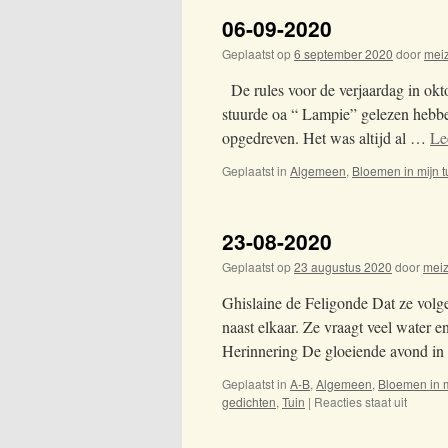
06-09-2020
Geplaatst op
6 september 2020
door
mei
De rules voor de verjaardag in okto
stuurde oa “ Lampie” gelezen hebbe
opgedreven. Het was altijd al …
Le
Geplaatst in
Algemeen
,
Bloemen in mijn t
23-08-2020
Geplaatst op
23 augustus 2020
door
mei
Ghislaine de Feligonde Dat ze volgen
naast elkaar. Ze vraagt veel water
Herinnering De gloeiende avond i
Geplaatst in
A-B
,
Algemeen
,
Bloemen in m
gedichten
,
Tuin
|
Reacties staat uit
voor
23-
08-