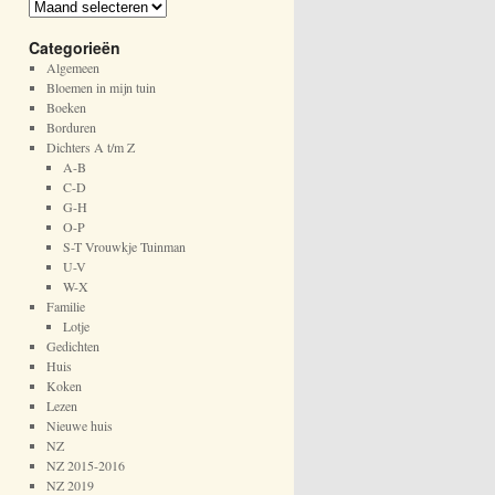
A
r
Categorieën
c
h
Algemeen
i
Bloemen in mijn tuin
e
Boeken
f
Borduren
Dichters A t/m Z
A-B
C-D
G-H
O-P
S-T Vrouwkje Tuinman
U-V
W-X
Familie
Lotje
Gedichten
Huis
Koken
Lezen
Nieuwe huis
NZ
NZ 2015-2016
NZ 2019