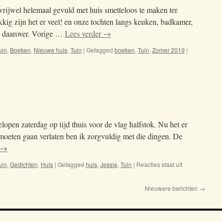
s vrijwel helemaal gevuld met huis smetteloos te maken ter
kkig zijn het er veel! en onze tochten langs keuken, badkamer,
en daarover. Vorige …
Lees verder
→
uin
,
Boeken
,
Nieuwe huis
,
Tuin
|
Getagged
boeken
,
Tuin
,
Zomer 2019
|
pen zaterdag op tijd thuis voor de vlag halfstok. Nu het er
s moeten gaan verlaten ben ik zorgvuldig met die dingen. De
→
uin
,
Gedichten
,
Huis
|
Getagged
huis
,
Jessie
,
Tuin
|
Reacties staat uit
voor
06-
05-
Nieuwere berichten
→
2019