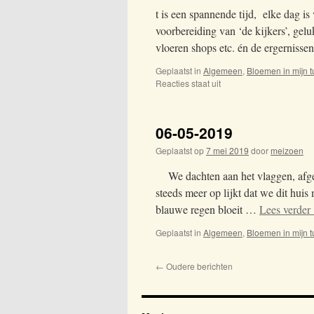
t is een spannende tijd, elke dag i
voorbereiding van ‘de kijkers’, gelu
vloeren shops etc. én de ergerniss
Geplaatst in
Algemeen
,
Bloemen in mijn t
Reacties staat uit
voor
28-
08-
2019
06-05-2019
Geplaatst op
7 mei 2019
door
meizoen
We dachten aan het vlaggen, afgelo
steeds meer op lijkt dat we dit hui
blauwe regen bloeit …
Lees verder
Geplaatst in
Algemeen
,
Bloemen in mijn t
←
Oudere berichten