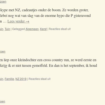
izoen
d Skype met NZ, cadeautjes onder de boom. Ze worden groter,
llebei nog wat van slag van de enorme hypo die P gisteravond
 en …
Lees verder
→
uin
,
Tuin
|
Getagged
Algemeen
,
Kerst
|
Reacties staat uit
voor
25-
12-
2019
zoen
en liep onze kleindochter een cross country run, ze werd eerste en
krijg ik er niet tussen gemoffeld. En dan is het september, ik houd
uin
,
Familie
,
NZ 2019
|
Reacties staat uit
voor
02-
09-
2019
zoen