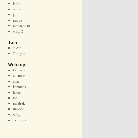
berthi
corrie
juul
marga
marianne m
willy 2
Tuin
silene
Tuingrrls
Weblogs
Cornette
culinette
elsje
keramiek
leidje
loes
misdruk
riakock
willy
yvonnep