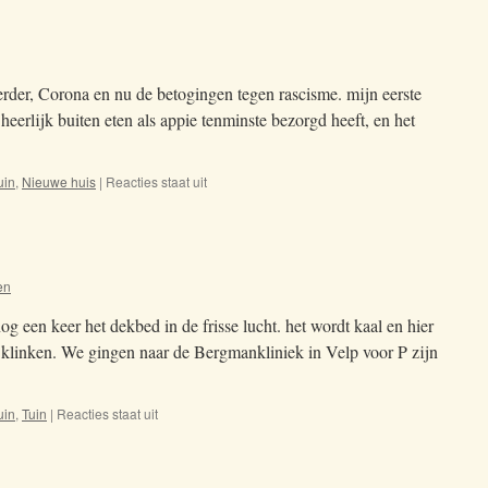
rder, Corona en nu de betogingen tegen rascisme. mijn eerste
eerlijk buiten eten als appie tenminste bezorgd heeft, en het
uin
,
Nieuwe huis
|
Reacties staat uit
voor
13-
06-
2020
en
g een keer het dekbed in de frisse lucht. het wordt kaal en hier
te klinken. We gingen naar de Bergmankliniek in Velp voor P zijn
uin
,
Tuin
|
Reacties staat uit
voor
16-
01-
2020