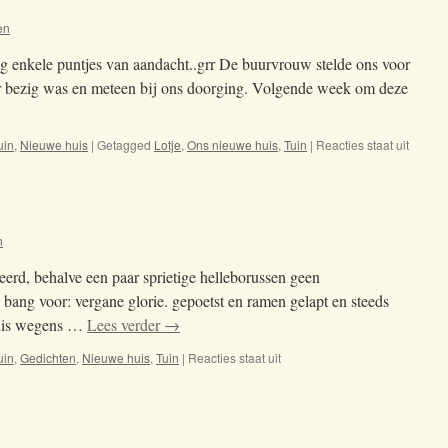
en
og enkele puntjes van aandacht..grr De buurvrouw stelde ons voor
ar bezig was en meteen bij ons doorging. Volgende week om deze
uin
,
Nieuwe huis
|
Getagged
Lotje
,
Ons nieuwe huis
,
Tuin
|
Reacties staat uit
voor
13-
01-
2020
n
cteerd, behalve een paar sprietige helleborussen geen
al bang voor: vergane glorie. gepoetst en ramen gelapt en steeds
huis wegens …
Lees verder
→
uin
,
Gedichten
,
Nieuwe huis
,
Tuin
|
Reacties staat uit
voor
04-
01-
2020