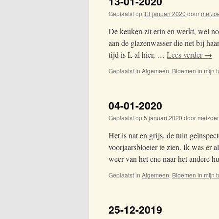
13-01-2020
Geplaatst op
13 januari 2020
door
meizo
De keuken zit erin en werkt, wel n
aan de glazenwasser die net bij ha
tijd is L al hier, …
Lees verder
→
Geplaatst in
Algemeen
,
Bloemen in mijn t
04-01-2020
Geplaatst op
5 januari 2020
door
meizoe
Het is nat en grijs, de tuin geïnspe
voorjaarsbloeier te zien. Ik was er 
weer van het ene naar het andere 
Geplaatst in
Algemeen
,
Bloemen in mijn t
25-12-2019