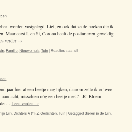
zoen
ber! worden vastgelegd. Lief, en ook dat ze de boeken die ik
n. Maar eerst L en St, Corona heeft de posttarieven geweldig
es verder
→
uin
,
Familie
,
Nieuwe huis
,
Tuin
|
Reacties staat uit
voor
06-
09-
2020
zoen
d jaar hier al een beetje mag lijken, daarom zette ik er twee
 en aandacht, misschien nóg een beetje mest? JC Bloem-
n de …
Lees verder
→
ijn tuin
,
Dichters A t/m Z
,
Gedichten
,
Tuin
|
Getagged
dieren in de tuin
,