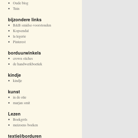
Oude blog
Tuin
bijzondere links
B&B smidse-voorstonden
Kopsendal
la legerie
Pinterest
borduurwinkels
crown stiches
de handwerkboetiek
kindje
kindje
kunst
in de olie
marjan smit
Lezen
Boekgrrls
meizoens boeken
textiel/borduren