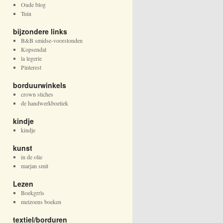
Oude blog
Tuin
bijzondere links
B&B smidse-voorstonden
Kopsendal
la legerie
Pinterest
borduurwinkels
crown stiches
de handwerkboetiek
kindje
kindje
kunst
in de olie
marjan smit
Lezen
Boekgrrls
meizoens boeken
textiel/borduren