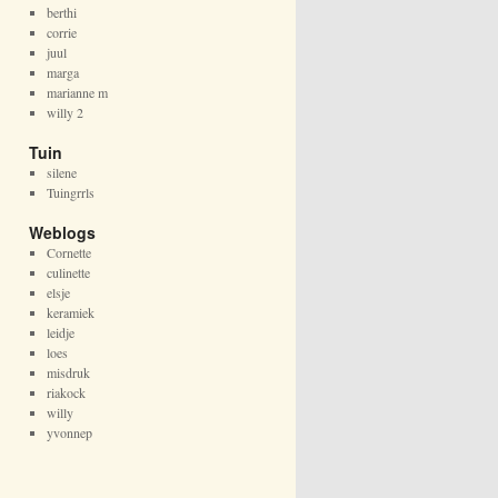
berthi
corrie
juul
marga
marianne m
willy 2
Tuin
silene
Tuingrrls
Weblogs
Cornette
culinette
elsje
keramiek
leidje
loes
misdruk
riakock
willy
yvonnep