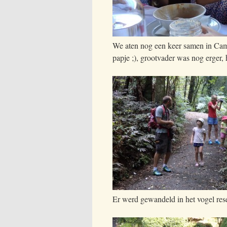
We aten nog een keer samen in Cambr
papje ;), grootvader was nog erger, 
Er werd gewandeld in het vogel res