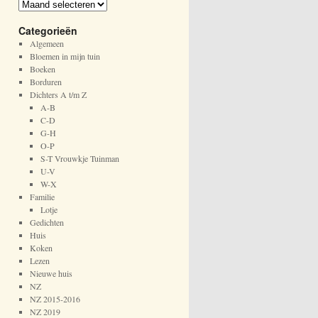
A
r
Categorieën
c
h
Algemeen
i
Bloemen in mijn tuin
e
Boeken
f
Borduren
Dichters A t/m Z
A-B
C-D
G-H
O-P
S-T Vrouwkje Tuinman
U-V
W-X
Familie
Lotje
Gedichten
Huis
Koken
Lezen
Nieuwe huis
NZ
NZ 2015-2016
NZ 2019