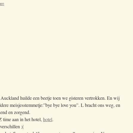
oen
Auckland huilde een beetje toen we gisteren vertrokken. En wij
ldere meisjesstemmetje:”bye bye love you”. L bracht ons weg, en
lend en zorgend.
 time aan in het hotel,
hotel
.
verschillen ;(