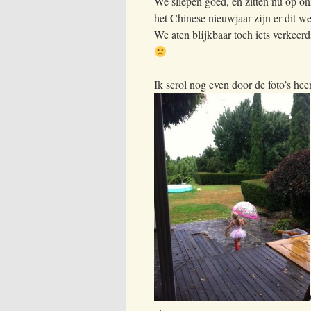
We sliepen goed, en zitten nu op o
het Chinese nieuwjaar zijn er dit w
We aten blijkbaar toch iets verkeer
Ik scrol nog even door de foto’s hee