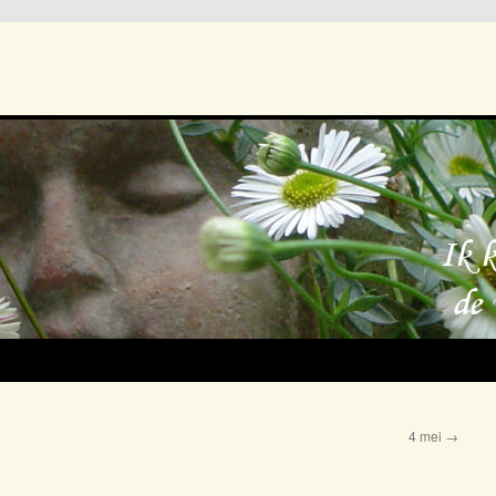
4 mei
→