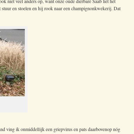
k niet veel anders op, want onze oude dierbare Saab liet het
t stuur en stoelen en hij rook naar een champignonkwekerij. Dat
and ving ik onmiddellijk een griepvirus en pats daarbovenop nóg