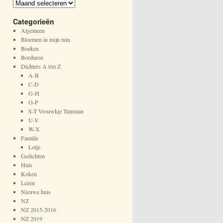
A
r
Categorieën
c
h
Algemeen
i
Bloemen in mijn tuin
e
Boeken
f
Borduren
Dichters A t/m Z
A-B
C-D
G-H
O-P
S-T Vrouwkje Tuinman
U-V
W-X
Familie
Lotje
Gedichten
Huis
Koken
Lezen
Nieuwe huis
NZ
NZ 2015-2016
NZ 2019