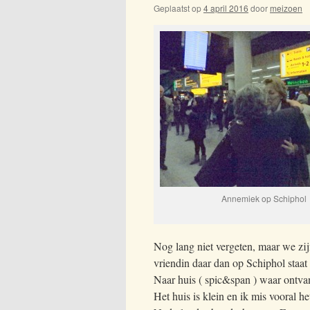
Geplaatst op
4 april 2016
door
meizoen
Annemiek op Schiphol
Nog lang niet vergeten, maar we zijn
vriendin daar dan op Schiphol staat 
Naar huis ( spic&span ) waar ontvang
Het huis is klein en ik mis vooral h