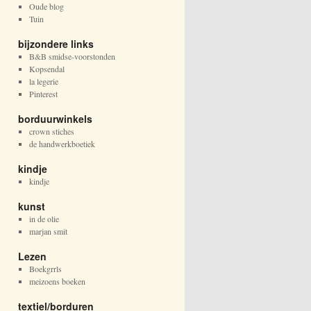
Oude blog
Tuin
bijzondere links
B&B smidse-voorstonden
Kopsendal
la legerie
Pinterest
borduurwinkels
crown stiches
de handwerkboetiek
kindje
kindje
kunst
in de olie
marjan smit
Lezen
Boekgrrls
meizoens boeken
textiel/borduren