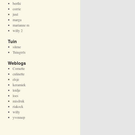
berthi
corrie
juul
marga
marianne m
willy 2
Tuin
silene
Tuingrrls
Weblogs
Cornette
culinette
elsje
keramiek
leidje
loes
misdruk
riakock
willy
yvonnep