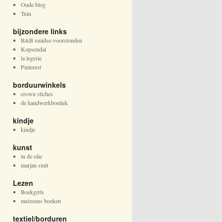
Oude blog
Tuin
bijzondere links
B&B smidse-voorstonden
Kopsendal
la legerie
Pinterest
borduurwinkels
crown stiches
de handwerkboetiek
kindje
kindje
kunst
in de olie
marjan smit
Lezen
Boekgrrls
meizoens boeken
textiel/borduren