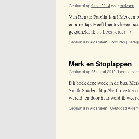
Geplaatst op
9 mei 2014
door
meizoen
Van Renato Parolin is af! Met een be
enorme lap. Heeft hier toch een paa
gekacheld. Ik …
Lees verder
→
Geplaatst in
Algemeen
,
Borduren
|
Getag
Merk en Stoplappen
Geplaatst op
25 maart 2013
door
meizoe
Dit boek deze week in de bus. Mer
Smith-Sanders http://berthi.textile-
wereld, en door haar werd ik weer
Geplaatst in
Algemeen
|
Getagged
Algem