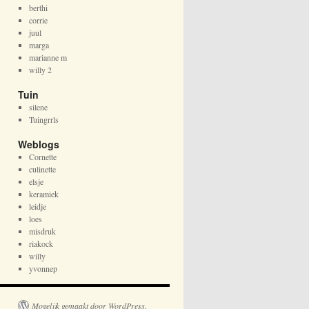
berthi
corrie
juul
marga
marianne m
willy 2
Tuin
silene
Tuingrrls
Weblogs
Cornette
culinette
elsje
keramiek
leidje
loes
misdruk
riakock
willy
yvonnep
Mogelijk gemaakt door WordPress.