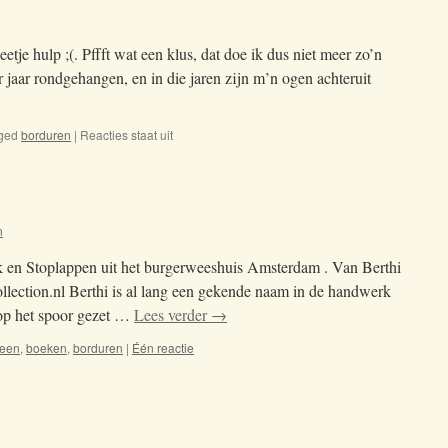
etje hulp ;(. Pffft wat een klus, dat doe ik dus niet meer zo’n
r jaar rondgehangen, en in die jaren zijn m’n ogen achteruit
ged
borduren
|
Reacties staat uit
voor
Nell’
aria
n
k en Stoplappen uit het burgerweeshuis Amsterdam . Van Berthi
collection.nl Berthi is al lang een gekende naam in de handwerk
 op het spoor gezet …
Lees verder
→
een
,
boeken
,
borduren
|
Één reactie