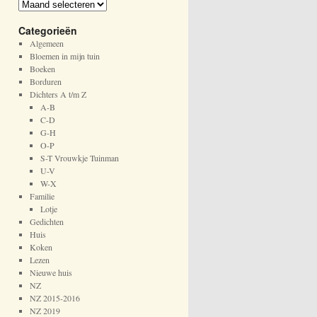
A
r
Categorieën
c
h
Algemeen
i
Bloemen in mijn tuin
e
Boeken
f
Borduren
Dichters A t/m Z
A-B
C-D
G-H
O-P
S-T Vrouwkje Tuinman
U-V
W-X
Familie
Lotje
Gedichten
Huis
Koken
Lezen
Nieuwe huis
NZ
NZ 2015-2016
NZ 2019