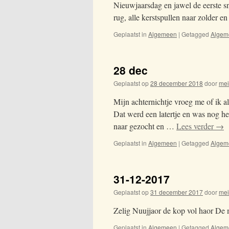
Nieuwjaarsdag en jawel de eerste sn
rug, alle kerstspullen naar zolder en
Geplaatst in
Algemeen
|
Getagged
Algem
28 dec
Geplaatst op
28 december 2018
door
me
Mijn achternichtje vroeg me of ik al
Dat werd een latertje en was nog he
naar gezocht en …
Lees verder
→
Geplaatst in
Algemeen
|
Getagged
Algem
31-12-2017
Geplaatst op
31 december 2017
door
me
Zelig Nuujjaor de kop vol haor De m
Geplaatst in
Algemeen
|
Getagged
Algem