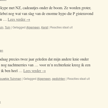
d Skype met NZ, cadeautjes onder de boom. Ze worden groter,
llebei nog wat van slag van de enorme hypo die P gisteravond
 en …
Lees verder
→
uin
,
Tuin
|
Getagged
Algemeen
,
Kerst
|
Reacties staat uit
voor
25-
12-
2019
en
daag precies twee jaar geleden dat mijn andere knie onder
nog nachtmerries van … voor m’n rechterknie kreeg ik een
r ik ben heel …
Lees verder
→
rouwkje Tuinman
|
Getagged
Algemeen
,
gedichten
|
Reacties staat uit
voor
11-
09-
2019
n