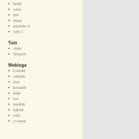
berthi
corrie
juul
marga
marianne m
willy 2
Tuin
silene
Tuingrrls
Weblogs
Cornette
culinette
elsje
keramiek
leidje
loes
misdruk
riakock
willy
yvonnep