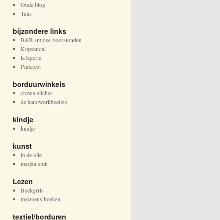
Oude blog
Tuin
bijzondere links
B&B smidse-voorstonden
Kopsendal
la legerie
Pinterest
borduurwinkels
crown stiches
de handwerkboetiek
kindje
kindje
kunst
in de olie
marjan smit
Lezen
Boekgrrls
meizoens boeken
textiel/borduren