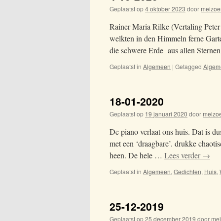
Geplaatst op
4 oktober 2023
door
meizoe
Rainer Maria Rilke (Vertaling Peter 
welkten in den Himmeln ferne Garte
die schwere Erde aus allen Sterne
Geplaatst in
Algemeen
|
Getagged
Algem
18-01-2020
Geplaatst op
19 januari 2020
door
meizo
De piano verlaat ons huis. Dat is d
met een ‘draagbare’. drukke chaotis
heen. De hele …
Lees verder
→
Geplaatst in
Algemeen
,
Gedichten
,
Huis
,
25-12-2019
Geplaatst op
25 december 2019
door
me