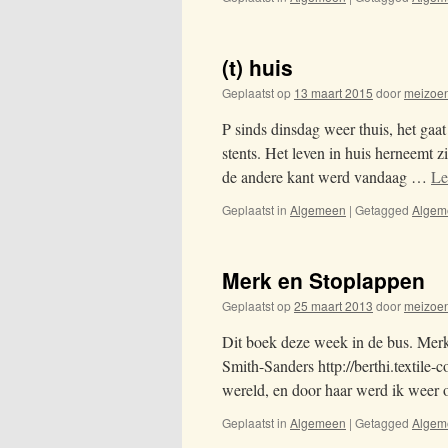
(t) huis
Geplaatst op
13 maart 2015
door
meizoe
P sinds dinsdag weer thuis, het gaa
stents. Het leven in huis herneemt
de andere kant werd vandaag …
Le
Geplaatst in
Algemeen
|
Getagged
Algem
Merk en Stoplappen
Geplaatst op
25 maart 2013
door
meizoe
Dit boek deze week in de bus. Mer
Smith-Sanders http://berthi.textile-
wereld, en door haar werd ik weer
Geplaatst in
Algemeen
|
Getagged
Algem