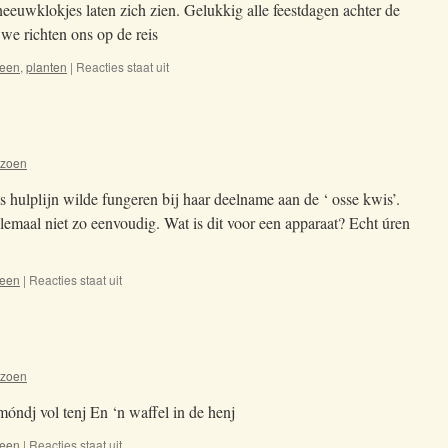
eeuwklokjes laten zich zien. Gelukkig alle feestdagen achter de
 we richten ons op de reis
een
,
planten
|
Reacties staat uit
voor
1-
1-
2019
izoen
s hulplijn wilde fungeren bij haar deelname aan de ‘ osse kwis’.
lemaal niet zo eenvoudig. Wat is dit voor een apparaat? Echt úren
een
|
Reacties staat uit
voor
28
dec
izoen
óndj vol tenj En ‘n waffel in de henj
een
|
Reacties staat uit
voor