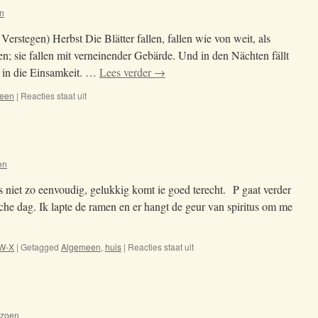
n
Verstegen) Herbst Die Blätter fallen, fallen wie von weit, als
n; sie fallen mit verneinender Gebärde. Und in den Nächten fällt
n in die Einsamkeit. …
Lees verder
→
een
|
Reacties staat uit
voor
4-
10-
2023
en
us niet zo eenvoudig, gelukkig komt ie goed terecht. P gaat verder
che dag. Ik lapte de ramen en er hangt de geur van spiritus om me
W-X
|
Getagged
Algemeen
,
huis
|
Reacties staat uit
voor
18-
01-
2020
izoen