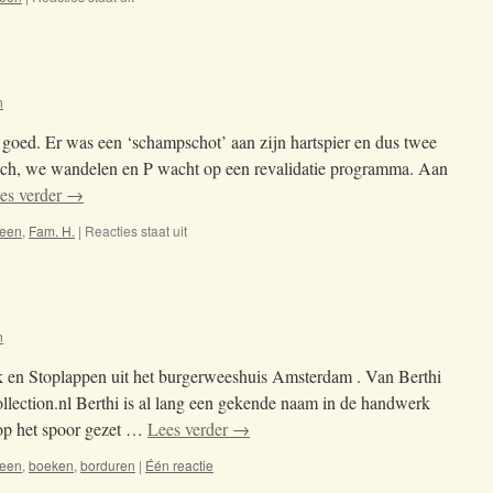
31-
12-
2017
n
t goed. Er was een ‘schampschot’ aan zijn hartspier en dus twee
 zich, we wandelen en P wacht op een revalidatie programma. Aan
es verder
→
een
,
Fam. H.
|
Reacties staat uit
voor
(t)
huis
n
k en Stoplappen uit het burgerweeshuis Amsterdam . Van Berthi
collection.nl Berthi is al lang een gekende naam in de handwerk
 op het spoor gezet …
Lees verder
→
een
,
boeken
,
borduren
|
Één reactie