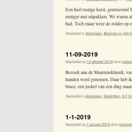
Een heel rustige kerst, gisteravon
rustiger met uitpakken. We waren a
had. Toch maar weer de zolder op
Geplaatst in
Algemeen
,
Bloemen in mijn t
11-09-2019
Geplaatst op
12 oktober 2019
door
meizo
Bezoek aan de Maartenskliniek, van
handen werd genomen. Daar heb ik 
brace, een joekel van een ding maa
Geplaatst in
Algemeen
,
Gedichten
,
S-T V
1-1-2019
Geplaatst op
1 januari 2019
door
meizoe