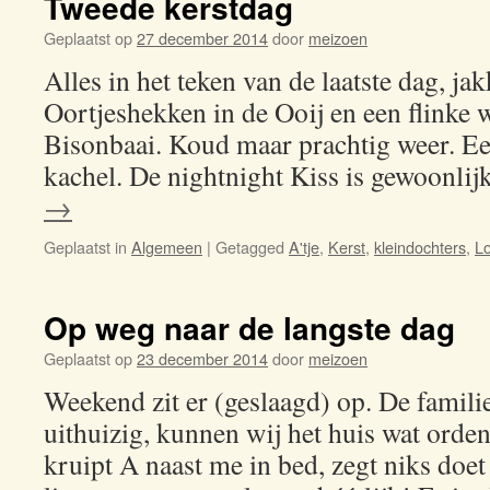
Tweede kerstdag
Geplaatst op
27 december 2014
door
meizoen
Alles in het teken van de laatste dag, ja
Oortjeshekken in de Ooij en een flinke
Bisonbaai. Koud maar prachtig weer. Ee
kachel. De nightnight Kiss is gewoonl
→
Geplaatst in
Algemeen
|
Getagged
A'tje
,
Kerst
,
kleindochters
,
Lo
Op weg naar de langste dag
Geplaatst op
23 december 2014
door
meizoen
Weekend zit er (geslaagd) op. De familie
uithuizig, kunnen wij het huis wat orde
kruipt A naast me in bed, zegt niks doet