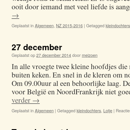
ooit door iemand met veel liefde is aa
→
Geplaatst in
Algemeen
,
NZ 2015-2016
|
Getagged
kleindochters
27 december
Geplaatst op
27 december 2014
door
meizoen
In alle vroegte twee kleine hoofdjes die
buiten keken. En snel in de kleren om no
Om 09.00uur al een behoorlijke laag. D
voor België en NoordFrankrijk niet go
verder
→
Geplaatst in
Algemeen
|
Getagged
kleindochters
,
Lotje
|
Reacties