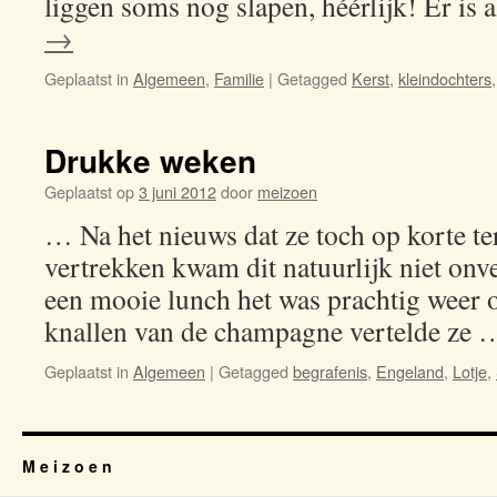
liggen soms nog slapen, héérlijk! Er is
→
Geplaatst in
Algemeen
,
Familie
|
Getagged
Kerst
,
kleindochters
Drukke weken
Geplaatst op
3 juni 2012
door
meizoen
… Na het nieuws dat ze toch op korte t
vertrekken kwam dit natuurlijk niet on
een mooie lunch het was prachtig weer o
knallen van de champagne vertelde ze
Geplaatst in
Algemeen
|
Getagged
begrafenis
,
Engeland
,
Lotje
,
M e i z o e n