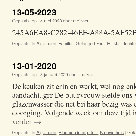
13-05-2023
Geplaatst op
14 mei 2023
door
meizoen
245A6EA8-C282-46EF-A88A-5AF52
Geplaatst in
Algemeen
,
Familie
|
Getagged
Fam. H.
,
kleindochte
13-01-2020
Geplaatst op
13 januari 2020
door
meizoen
De keuken zit erin en werkt, wel nog en
aandacht..grr De buurvrouw stelde ons 
glazenwasser die net bij haar bezig was 
doorging. Volgende week om deze tijd i
verder
→
Geplaatst in
Algemeen
,
Bloemen in mijn tuin
,
Nieuwe huis
|
Get