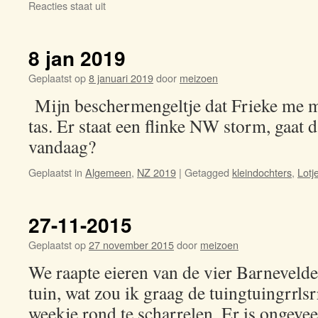
Reacties staat uit
voor
13-
01-
2020
8 jan 2019
Geplaatst op
8 januari 2019
door
meizoen
Mijn beschermengeltje dat Frieke me me
tas. Er staat een flinke NW storm, gaat 
vandaag?
Geplaatst in
Algemeen
,
NZ 2019
|
Getagged
kleindochters
,
Lotj
27-11-2015
Geplaatst op
27 november 2015
door
meizoen
We raapte eieren van de vier Barnevelder
tuin, wat zou ik graag de tuingtuingrrlsr
weekje rond te scharrelen. Er is ongevee