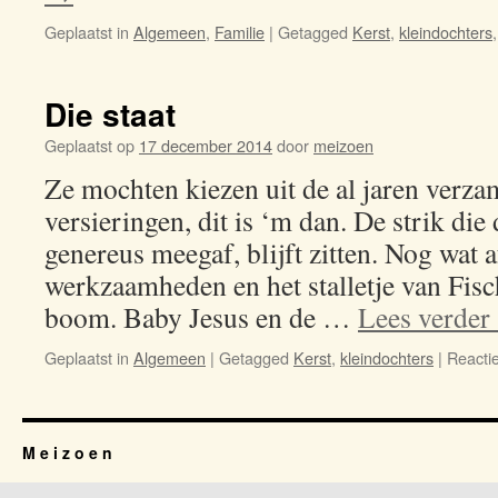
Geplaatst in
Algemeen
,
Familie
|
Getagged
Kerst
,
kleindochters
Die staat
Geplaatst op
17 december 2014
door
meizoen
Ze mochten kiezen uit de al jaren verza
versieringen, dit is ‘m dan. De strik di
genereus meegaf, blijft zitten. Nog wat a
werkzaamheden en het stalletje van Fis
boom. Baby Jesus en de …
Lees verder
Geplaatst in
Algemeen
|
Getagged
Kerst
,
kleindochters
|
Reactie
M e i z o e n