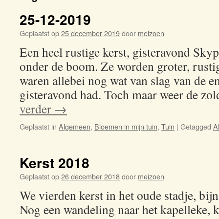
25-12-2019
Geplaatst op
25 december 2019
door
meizoen
Een heel rustige kerst, gisteravond Sky
onder de boom. Ze worden groter, rusti
waren allebei nog wat van slag van de 
gisteravond had. Toch maar weer de zo
verder
→
Geplaatst in
Algemeen
,
Bloemen in mijn tuin
,
Tuin
|
Getagged
A
Kerst 2018
Geplaatst op
26 december 2018
door
meizoen
We vierden kerst in het oude stadje, bij
Nog een wandeling naar het kapelleke, k