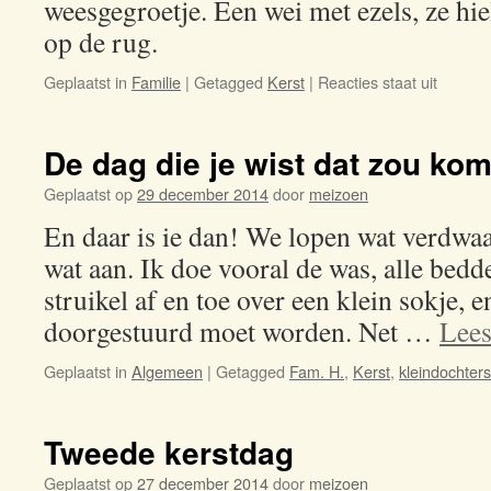
weesgegroetje. Een wei met ezels, ze hi
op de rug.
Geplaatst in
Familie
|
Getagged
Kerst
|
Reacties staat uit
voor
Kerst
2018
De dag die je wist dat zou k
Geplaatst op
29 december 2014
door
meizoen
En daar is ie dan! We lopen wat verdw
wat aan. Ik doe vooral de was, alle bed
struikel af en toe over een klein sokje, e
doorgestuurd moet worden. Net …
Lees
Geplaatst in
Algemeen
|
Getagged
Fam. H.
,
Kerst
,
kleindochters
Tweede kerstdag
Geplaatst op
27 december 2014
door
meizoen