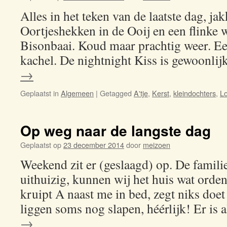
Alles in het teken van de laatste dag, ja
Oortjeshekken in de Ooij en een flinke
Bisonbaai. Koud maar prachtig weer. Ee
kachel. De nightnight Kiss is gewoonl
→
Geplaatst in
Algemeen
|
Getagged
A'tje
,
Kerst
,
kleindochters
,
Lo
Op weg naar de langste dag
Geplaatst op
23 december 2014
door
meizoen
Weekend zit er (geslaagd) op. De familie
uithuizig, kunnen wij het huis wat orde
kruipt A naast me in bed, zegt niks doet
liggen soms nog slapen, héérlijk! Er is
→