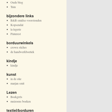
Oude blog
Tuin
bijzondere links
B&B smidse-voorstonden
Kopsendal
la legerie
Pinterest
borduurwinkels
crown stiches
de handwerkboetiek
kindje
kindje
kunst
in de olie
marjan smit
Lezen
Boekgrrls
meizoens boeken
textiel/borduren