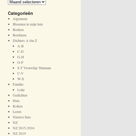
A
r
Categorieën
c
h
Algemeen
i
Bloemen in mijn tuin
e
Boeken
f
Borduren
Dichters A t/m Z
A-B
C-D
G-H
O-P
S-T Vrouwkje Tuinman
U-V
W-X
Familie
Lotje
Gedichten
Huis
Koken
Lezen
Nieuwe huis
NZ
NZ 2015-2016
NZ 2019