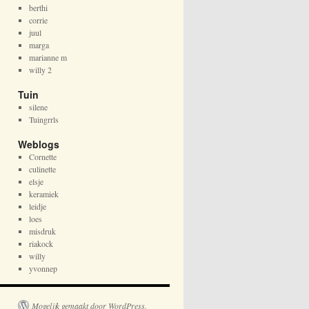
berthi
corrie
juul
marga
marianne m
willy 2
Tuin
silene
Tuingrrls
Weblogs
Cornette
culinette
elsje
keramiek
leidje
loes
misdruk
riakock
willy
yvonnep
Mogelijk gemaakt door WordPress.