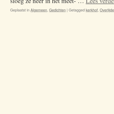
sloeg ze neer in het meet- …
Lees verd
Geplaatst in
Algemeen
,
Gedichten
|
Getagged
kerkhof
,
Overlijd