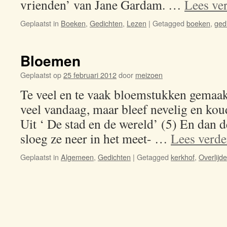
vrienden’ van Jane Gardam. …
Lees ve
Geplaatst in
Boeken
,
Gedichten
,
Lezen
|
Getagged
boeken
,
ged
Bloemen
Geplaatst op
25 februari 2012
door
meizoen
Te veel en te vaak bloemstukken gemaak
veel vandaag, maar bleef nevelig en ko
Uit ‘ De stad en de wereld’ (5) En dan 
sloeg ze neer in het meet- …
Lees verd
Geplaatst in
Algemeen
,
Gedichten
|
Getagged
kerkhof
,
Overlijd