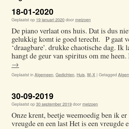
18-01-2020
Geplaatst op
19 januari 2020
door
meizoen
De piano verlaat ons huis. Dat is dus ni
gelukkig komt ie goed terecht. P gaat v
‘draagbare’. drukke chaotische dag. Ik l
hangt de geur van spiritus om me heen
→
Geplaatst in
Algemeen
,
Gedichten
,
Huis
,
W-X
|
Getagged
Alge
30-09-2019
Geplaatst op
30 september 2019
door
meizoen
Onze krent, beetje weemoedig ben ik er 
vreugde en een last Het is een vreugde e