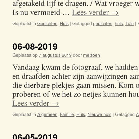
afgetakeld lijf te dragen. / Wat vroeger 
Is nu vermoeid …
Lees verder
→
Geplaatst in
Gedichten
,
Huis
|
Getagged
gedichten
,
huis
,
Tuin
|
06-08-2019
Geplaatst op
7 augustus 2019
door
meizoen
Vandaag kwam de fotograaf, we hadden 
en draafden achter zijn aanwijzingen aan
die dierbare plekjes gaan missen. Kom o
proberen of we het zo netjes kunnen h
Lees verder
→
Geplaatst in
Algemeen
,
Familie
,
Huis
,
Nieuwe huis
|
Getagged
A
06-05-2019