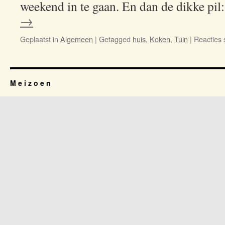
weekend in te gaan. En dan de dikke pi
→
Geplaatst in
Algemeen
|
Getagged
huis
,
Koken
,
Tuin
|
Reacties s
M e i z o e n