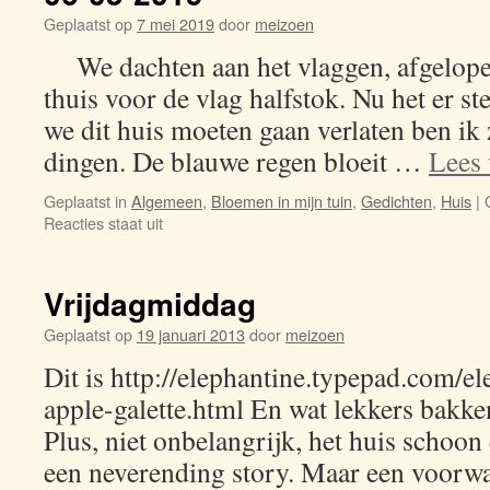
Geplaatst op
7 mei 2019
door
meizoen
We dachten aan het vlaggen, afgelopen
thuis voor de vlag halfstok. Nu het er st
we dit huis moeten gaan verlaten ben ik
dingen. De blauwe regen bloeit …
Lees
Geplaatst in
Algemeen
,
Bloemen in mijn tuin
,
Gedichten
,
Huis
|
Reacties staat uit
voor
06-
05-
2019
Vrijdagmiddag
Geplaatst op
19 januari 2013
door
meizoen
Dit is http://elephantine.typepad.com/e
apple-galette.html En wat lekkers bakken
Plus, niet onbelangrijk, het huis schoon
een neverending story. Maar een voorwa