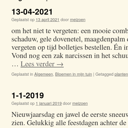
13-04-2021
Geplaatst op
13 april 2021
door
meizoen
om het niet te vergeten: een mooie comb
schaduw, gele dovenetel, maagdenpalm 
vergeten op tijd bolletjes bestellen. Én 
Vond nog een zak narcissen in het schuur
…
Lees verder
→
Geplaatst in
Algemeen
,
Bloemen in mijn tuin
|
Getagged
planten
1-1-2019
Geplaatst op
1 januari 2019
door
meizoen
Nieuwjaarsdag en jawel de eerste sneeuw
zien. Gelukkig alle feestdagen achter de 